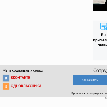
Вы
присыл
заяв
Сотру
Мы в социальных сетях:
ВКОНТАКТЕ
Как заказать
ОДНОКЛАССНИКИ
Временная регистрация в Нов
С