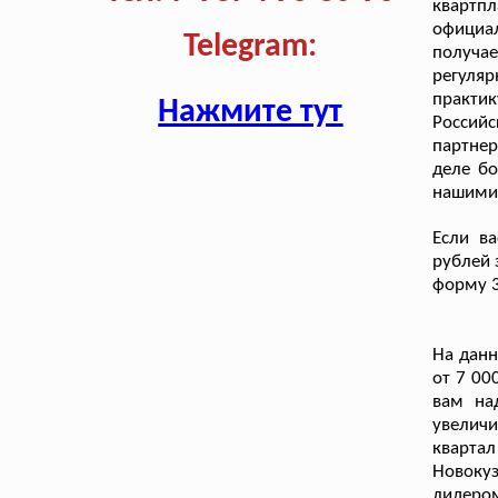
квартп
официа
Telegram:
получае
регуля
практи
Нажмите тут
Россий
партнер
деле бо
нашими 
Если в
рублей 
форму 3
На дан
от 7 00
вам на
увеличи
квартал
Новоку
лидером