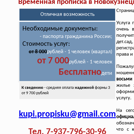
Временная прописка в Новокузнец
Страниц
Отличная возможность
Услуга
Необходимые документы:
очень 
получи
- паспорта гражданина России;
дет.са
Стоимость услуг:
регистр
от 8 000
рублей - 1 человек (квартал)
права и
от 7 000
рублей - 1 человек
Пожалу
Бесплатно
мошенн
дети
восьми 
жилье 
К сведению
- средняя оплата
надежной
формы 3
оформит
от 9 700 рублей
услугу.
На сег
kupi.propisku@gmail.com
официа
обознач
что с 
Тел. 7-937-796-30-96