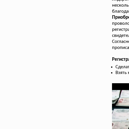
нескол
благода
Приобр
проволо
регист
свидете
Согласн
прописа
Регистр
Сдела
Взять